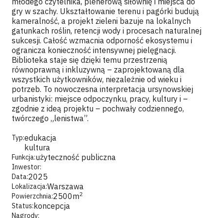
młodego czytelnika, plenerową siłownię i miejsca do
gry w szachy. Ukształtowanie terenu i pagórki budują
kameralność, a projekt zieleni bazuje na lokalnych
gatunkach roślin, retencji wody i procesach naturalnej
sukcesji. Całość wzmacnia odporność ekosystemu i
ogranicza konieczność intensywnej pielęgnacji.
Biblioteka staje się dzięki temu przestrzenią
równoprawną i inkluzywną – zaprojektowaną dla
wszystkich użytkowników, niezależnie od wieku i
potrzeb. To nowoczesna interpretacja ursynowskiej
urbanistyki: miejsce odpoczynku, pracy, kultury i –
zgodnie z ideą projektu – pochwały codziennego,
twórczego „lenistwa”.
edukacja
Typ:
kultura
użyteczność publiczna
Funkcja:
Inwestor:
2025
Data:
Warszawa
Lokalizacja:
2
2500
m
Powierzchnia:
koncepcja
Status:
Nagrody: