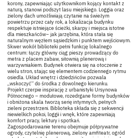
korony, zapewniając użytkownikom kojący kontakt z
naturą, stanowi podszyt lasu miejskiego. Loggia oraz
zielony dach umożliwiają czytanie na świeżym
powietrzu przez cały rok, a lokalizacja budynku
respektuje istniejące ścieżki, skarpy i miejsca istotne
dla mieszkańców– jak jarzębina, która stała się
naturalnym węzłem sąsiedzkim i punktem wejściowym.
Skwer wokół biblioteki pełni funkcję lokalnego
centrum: łączy główny ciąg pieszy prowadzący do
metra z placem zabaw, siłownią plenerową i
warzywniakiem. Budynek otwiera się na otoczenie z
wielu stron, stając się elementem codziennego rytmu
osiedla. Układ wnętrz i dziedzińców pozwala
„wskoczyć” do środka z dowolnego kierunku.
Projekt czerpie inspirację z urbanistyki Ursynowa
Północnego – modułowe, rozedrgane formy budynków
i obniżona skala tworzą serię intymnych, pełnych
zieleni przestrzeni. Biblioteka składa się z sekwencji
niewielkich pokoi, loggii i wnęk, które zapewniają
komfort pracy, lektury i spotkań.
Zagospodarowanie terenu obejmuje półprywatne
ogrody, czytelnię plenerową, zielony amfiteatr, ogród