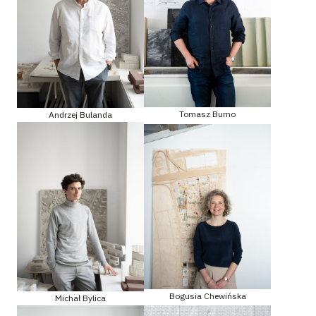
Tomasz Burno
Andrzej Bulanda
Bogusia Chewińska
Michał Bylica