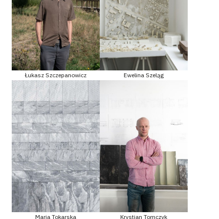
Łukasz Szczepanowicz
Ewelina Szeląg
Maria Tokarska
Krystian Tomczyk