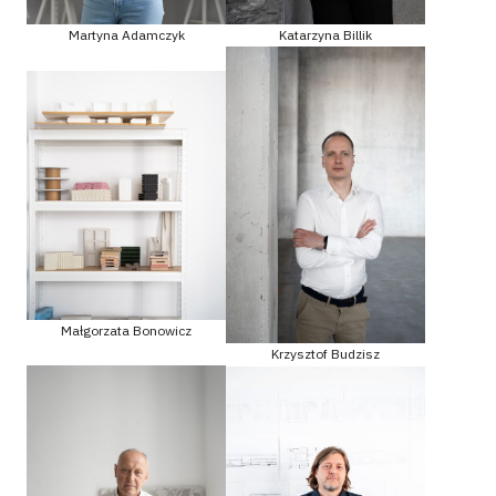
Martyna Adamczyk
Katarzyna Billik
Małgorzata Bonowicz
Krzysztof Budzisz