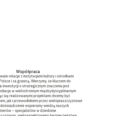
Współpraca
wałe relacje z instytucjami kultury i ośrodkami
olsce i za granicą. Wierzymy, że kluczem do
 inwestycji o strategicznym znaczeniu jest
ediacja w wielostronnym międzydyscyplinarnym
jąc się realizowanymi projektami chcemy być
iem, jak i przewodnikiem przez wielopłaszczyznowe
e doświadczenie wspieramy wiedzą naszych
rtnerów – specjalistów w dziedzinie
 rozwoju, wieloaspektowego bezpieczeństwa,