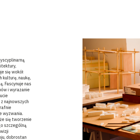
yscyplinarną
itektury,
uje się wokół
 kulturę, naukę,
ą. Fascynuje nas
onów i wyrażanie
zucie
y z najnowszych
rafnie
łe wyzwania.
że się tworzenie
ego szczególną
izji
ju, dobrostan