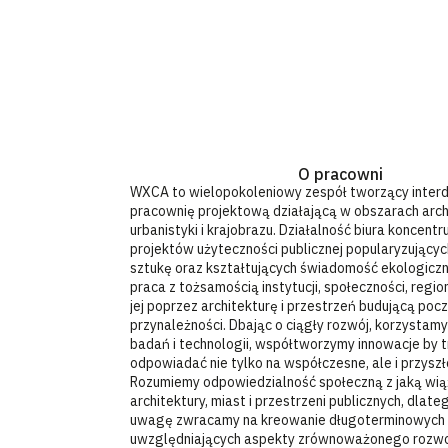
O pracowni
WXCA to wielopokoleniowy zespół tworzący interd
pracownię projektową działającą w obszarach arch
urbanistyki i krajobrazu. Działalność biura koncentr
projektów użyteczności publicznej popularyzujących
sztukę oraz kształtujących świadomość ekologiczn
praca z tożsamością instytucji, społeczności, regi
jej poprzez architekturę i przestrzeń budującą poc
przynależności. Dbając o ciągły rozwój, korzystam
badań i technologii, współtworzymy innowacje by t
odpowiadać nie tylko na współczesne, ale i przysz
Rozumiemy odpowiedzialność społeczną z jaką wią
architektury, miast i przestrzeni publicznych, dlat
uwagę zwracamy na kreowanie długoterminowych w
uwzględniających aspekty zrównoważonego rozwo