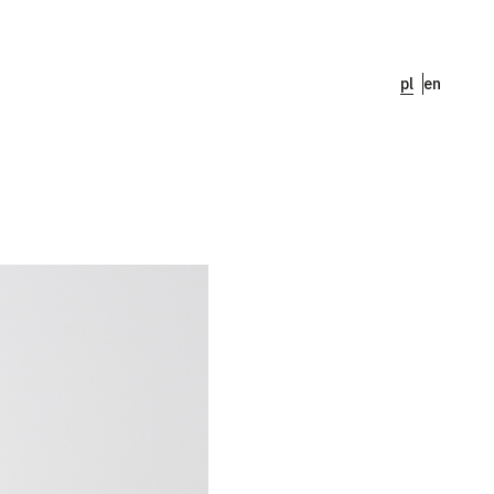
pl
en