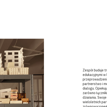
Zespół buduje tr
edukacyjnymi w P
przeprowadzenia
partnerstwo i m
dialogu. Opieku
zarówno łącznik
działania. Swoj
wieloletnich pa
zrównoważonego