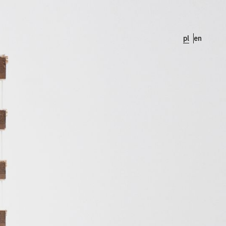
pl
en