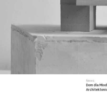
News
Dom dla Młod
Architektoni