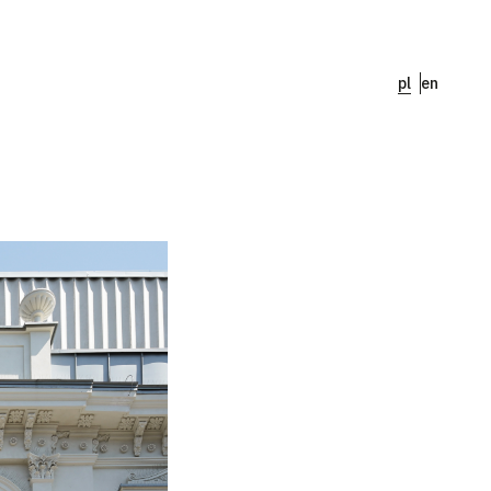
pl
en