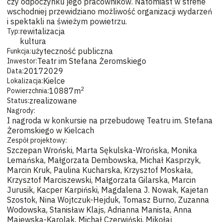
czy odpoczynku jego pracowników. Natomiast w strefie
wschodniej przewidziano możliwość organizacji wydarzeń
i spektakli na świeżym powietrzu.
rewitalizacja
Typ:
kultura
użyteczność publiczna
Funkcja:
Teatr im Stefana Żeromskiego
Inwestor:
2017
2029
Data:
Kielce
Lokalizacja:
2
10887
m
Powierzchnia:
zrealizowane
Status:
Nagrody:
I nagroda w konkursie na przebudowę Teatru im. Stefana
Żeromskiego w Kielcach
Zespół projektowy:
Szczepan Wroński, Marta Sękulska-Wrońska, Monika
Lemańska, Małgorzata Dembowska, Michał Kasprzyk,
Marcin Kruk, Paulina Kucharska, Krzysztof Moskała,
Krzysztof Marciszewski, Małgorzata Gilarska, Marcin
Jurusik, Kacper Karpiński, Magdalena J. Nowak, Kajetan
Szostok, Nina Wojtczuk-Hejduk, Tomasz Burno, Zuzanna
Wodowska, Stanisław Klajs, Adrianna Manista, Anna
Majewska-Karolak, Michał Czerwiński, Mikołaj