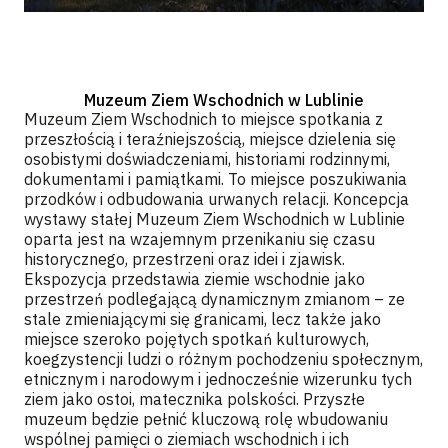
Muzeum Ziem Wschodnich w Lublinie
Muzeum Ziem Wschodnich to miejsce spotkania z
przeszłością i teraźniejszością, miejsce dzielenia się
osobistymi doświadczeniami, historiami rodzinnymi,
dokumentami i pamiątkami. To miejsce poszukiwania
przodków i odbudowania urwanych relacji. Koncepcja
wystawy stałej Muzeum Ziem Wschodnich w Lublinie
oparta jest na wzajemnym przenikaniu się czasu
historycznego, przestrzeni oraz idei i zjawisk.
Ekspozycja przedstawia ziemie wschodnie jako
przestrzeń podlegającą dynamicznym zmianom – ze
stale zmieniającymi się granicami, lecz także jako
miejsce szeroko pojętych spotkań kulturowych,
koegzystencji ludzi o różnym pochodzeniu społecznym,
etnicznym i narodowym i jednocześnie wizerunku tych
ziem jako ostoi, matecznika polskości. Przyszłe
muzeum będzie pełnić kluczową rolę wbudowaniu
wspólnej pamięci o ziemiach wschodnich i ich