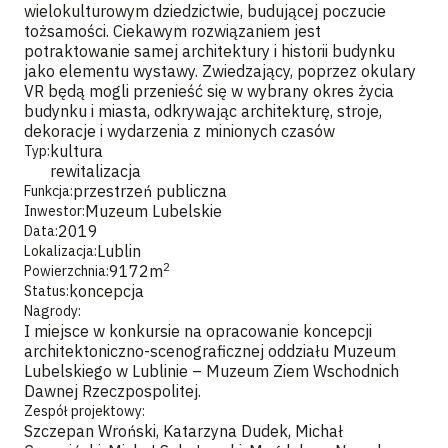
wielokulturowym dziedzictwie, budującej poczucie
tożsamości. Ciekawym rozwiązaniem jest
potraktowanie samej architektury i historii budynku
jako elementu wystawy. Zwiedzający, poprzez okulary
VR będą mogli przenieść się w wybrany okres życia
budynku i miasta, odkrywając architekturę, stroje,
dekoracje i wydarzenia z minionych czasów
kultura
Typ:
rewitalizacja
przestrzeń publiczna
Funkcja:
Muzeum Lubelskie
Inwestor:
2019
Data:
Lublin
Lokalizacja:
2
9172
m
Powierzchnia:
koncepcja
Status:
Nagrody:
I miejsce w konkursie na opracowanie koncepcji
architektoniczno-scenograficznej oddziału Muzeum
Lubelskiego w Lublinie – Muzeum Ziem Wschodnich
Dawnej Rzeczpospolitej.
Zespół projektowy:
Szczepan Wroński, Katarzyna Dudek, Michał