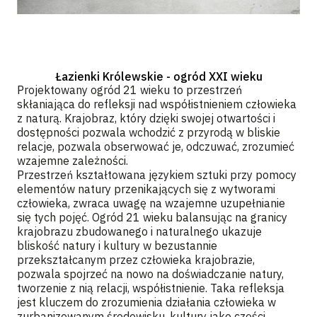
Łazienki Królewskie - ogród XXI wieku
Projektowany ogród 21 wieku to przestrzeń
skłaniająca do refleksji nad współistnieniem człowieka
z naturą. Krajobraz, który dzięki swojej otwartości i
dostępności pozwala wchodzić z przyrodą w bliskie
relacje, pozwala obserwować je, odczuwać, zrozumieć
wzajemne zależności.
Przestrzeń kształtowana językiem sztuki przy pomocy
elementów natury przenikających się z wytworami
człowieka, zwraca uwagę na wzajemne uzupełnianie
się tych pojęć. Ogród 21 wieku balansując na granicy
krajobrazu zbudowanego i naturalnego ukazuje
bliskość natury i kultury w bezustannie
przekształcanym przez człowieka krajobrazie,
pozwala spojrzeć na nowo na doświadczanie natury,
tworzenie z nią relacji, współistnienie. Taka refleksja
jest kluczem do zrozumienia działania człowieka w
zurbanizowanym środowisku, kultury jako części