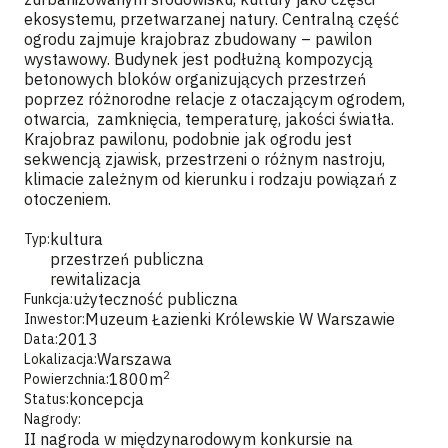
ekosystemu, przetwarzanej natury. Centralną część
ogrodu zajmuje krajobraz zbudowany – pawilon
wystawowy. Budynek jest podłużną kompozycją
betonowych bloków organizujących przestrzeń
poprzez różnorodne relacje z otaczającym ogrodem,
otwarcia, zamknięcia, temperaturę, jakości światła.
Krajobraz pawilonu, podobnie jak ogrodu jest
sekwencją zjawisk, przestrzeni o różnym nastroju,
klimacie zależnym od kierunku i rodzaju powiązań z
otoczeniem.
kultura
Typ:
przestrzeń publiczna
rewitalizacja
użyteczność publiczna
Funkcja:
Muzeum Łazienki Królewskie W Warszawie
Inwestor:
2013
Data:
Warszawa
Lokalizacja:
2
1800
m
Powierzchnia:
koncepcja
Status:
Nagrody:
II nagroda w międzynarodowym konkursie na