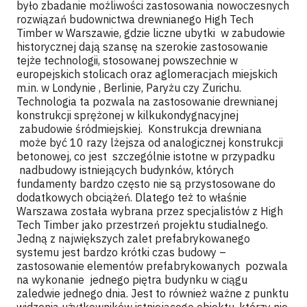
było zbadanie możliwości zastosowania nowoczesnych
rozwiązań budownictwa drewnianego High Tech
Timber w Warszawie, gdzie liczne ubytki w zabudowie
historycznej dają szansę na szerokie zastosowanie
tejże technologii, stosowanej powszechnie w
europejskich stolicach oraz aglomeracjach miejskich
m.in. w Londynie , Berlinie, Paryżu czy Zurichu.
Technologia ta pozwala na zastosowanie drewnianej
konstrukcji sprężonej w kilkukondygnacyjnej
zabudowie śródmiejskiej. Konstrukcja drewniana
może być 10 razy lżejsza od analogicznej konstrukcji
betonowej, co jest szczególnie istotne w przypadku
nadbudowy istniejących budynków, których
fundamenty bardzo często nie są przystosowane do
dodatkowych obciążeń. Dlatego też to właśnie
Warszawa została wybrana przez specjalistów z High
Tech Timber jako przestrzeń projektu studialnego.
Jedną z największych zalet prefabrykowanego
systemu jest bardzo krótki czas budowy –
zastosowanie elementów prefabrykowanych pozwala
na wykonanie jednego piętra budynku w ciągu
zaledwie jednego dnia. Jest to również ważne z punktu