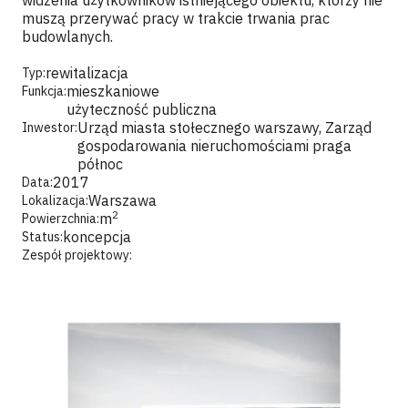
widzenia użytkowników istniejącego obiektu, którzy nie
muszą przerywać pracy w trakcie trwania prac
budowlanych.
rewitalizacja
Typ:
mieszkaniowe
Funkcja:
użyteczność publiczna
Urząd miasta stołecznego warszawy, Zarząd
Inwestor:
gospodarowania nieruchomościami praga
północ
2017
Data:
Warszawa
Lokalizacja:
2
m
Powierzchnia:
koncepcja
Status:
Zespół projektowy: