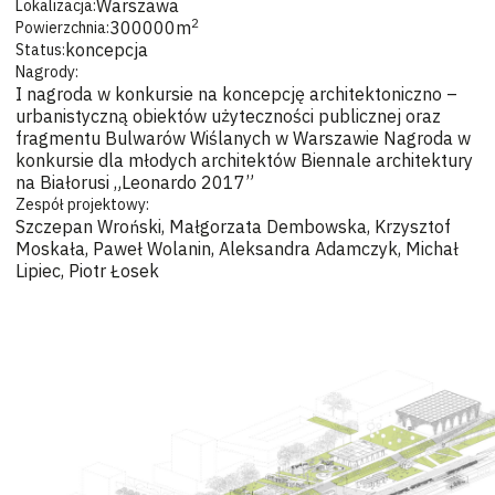
Warszawa
Lokalizacja:
2
300000
m
Powierzchnia:
koncepcja
Status:
Nagrody:
I nagroda w konkursie na koncepcję architektoniczno –
urbanistyczną obiektów użyteczności publicznej oraz
fragmentu Bulwarów Wiślanych w Warszawie Nagroda w
konkursie dla młodych architektów Biennale architektury
na Białorusi „Leonardo 2017”
Zespół projektowy:
Szczepan Wroński, Małgorzata Dembowska, Krzysztof
Moskała, Paweł Wolanin, Aleksandra Adamczyk, Michał
Lipiec, Piotr Łosek