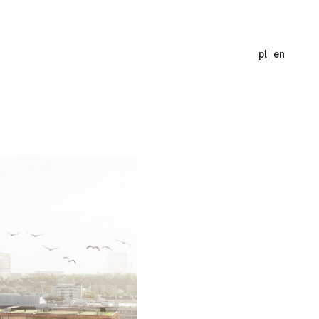
pl
en