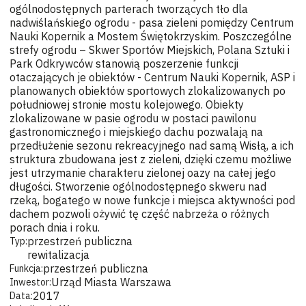
ogólnodostępnych parterach tworzących tło dla
nadwiślańskiego ogrodu - pasa zieleni pomiędzy Centrum
Nauki Kopernik a Mostem Świętokrzyskim. Poszczególne
strefy ogrodu – Skwer Sportów Miejskich, Polana Sztuki i
Park Odkrywców stanowią poszerzenie funkcji
otaczających je obiektów - Centrum Nauki Kopernik, ASP i
planowanych obiektów sportowych zlokalizowanych po
południowej stronie mostu kolejowego. Obiekty
zlokalizowane w pasie ogrodu w postaci pawilonu
gastronomicznego i miejskiego dachu pozwalają na
przedłużenie sezonu rekreacyjnego nad samą Wisłą, a ich
struktura zbudowana jest z zieleni, dzięki czemu możliwe
jest utrzymanie charakteru zielonej oazy na całej jego
długości. Stworzenie ogólnodostępnego skweru nad
rzeką, bogatego w nowe funkcje i miejsca aktywności pod
dachem pozwoli ożywić tę część nabrzeża o różnych
porach dnia i roku.
przestrzeń publiczna
Typ:
rewitalizacja
przestrzeń publiczna
Funkcja:
Urząd Miasta Warszawa
Inwestor:
2017
Data: