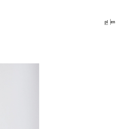
pl
en