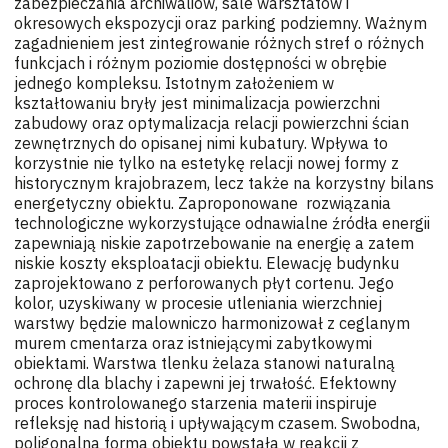
zabezpieczania archiwaliów, sale warsztatów i
okresowych ekspozycji oraz parking podziemny. Ważnym
zagadnieniem jest zintegrowanie różnych stref o różnych
funkcjach i różnym poziomie dostępności w obrębie
jednego kompleksu. Istotnym założeniem w
kształtowaniu bryły jest minimalizacja powierzchni
zabudowy oraz optymalizacja relacji powierzchni ścian
zewnętrznych do opisanej nimi kubatury. Wpływa to
korzystnie nie tylko na estetykę relacji nowej formy z
historycznym krajobrazem, lecz także na korzystny bilans
energetyczny obiektu. Zaproponowane rozwiązania
technologiczne wykorzystujące odnawialne źródła energii
zapewniają niskie zapotrzebowanie na energię a zatem
niskie koszty eksploatacji obiektu. Elewację budynku
zaprojektowano z perforowanych płyt cortenu. Jego
kolor, uzyskiwany w procesie utleniania wierzchniej
warstwy będzie malowniczo harmonizował z ceglanym
murem cmentarza oraz istniejącymi zabytkowymi
obiektami. Warstwa tlenku żelaza stanowi naturalną
ochronę dla blachy i zapewni jej trwałość. Efektowny
proces kontrolowanego starzenia materii inspiruje
refleksję nad historią i upływającym czasem. Swobodna,
poligonalna forma obiektu powstała w reakcji z