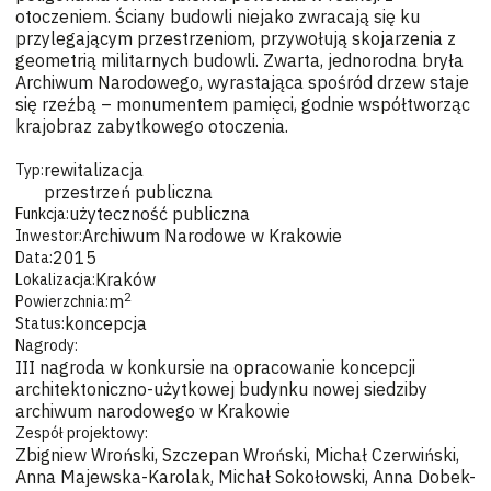
otoczeniem. Ściany budowli niejako zwracają się ku
przylegającym przestrzeniom, przywołują skojarzenia z
geometrią militarnych budowli. Zwarta, jednorodna bryła
Archiwum Narodowego, wyrastająca spośród drzew staje
się rzeźbą – monumentem pamięci, godnie współtworząc
krajobraz zabytkowego otoczenia.
rewitalizacja
Typ:
przestrzeń publiczna
użyteczność publiczna
Funkcja:
Archiwum Narodowe w Krakowie
Inwestor:
2015
Data:
Kraków
Lokalizacja:
2
m
Powierzchnia:
koncepcja
Status:
Nagrody:
III nagroda w konkursie na opracowanie koncepcji
architektoniczno-użytkowej budynku nowej siedziby
archiwum narodowego w Krakowie
Zespół projektowy:
Zbigniew Wroński, Szczepan Wroński, Michał Czerwiński,
Anna Majewska-Karolak, Michał Sokołowski, Anna Dobek-