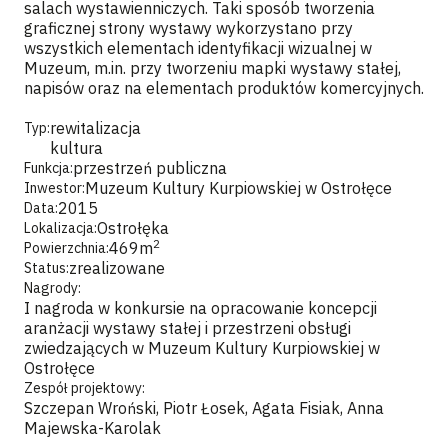
salach wystawienniczych. Taki sposób tworzenia
graficznej strony wystawy wykorzystano przy
wszystkich elementach identyfikacji wizualnej w
Muzeum, m.in. przy tworzeniu mapki wystawy stałej,
napisów oraz na elementach produktów komercyjnych.
rewitalizacja
Typ:
kultura
przestrzeń publiczna
Funkcja:
Muzeum Kultury Kurpiowskiej w Ostrołęce
Inwestor:
2015
Data:
Ostrołęka
Lokalizacja:
2
469
m
Powierzchnia:
zrealizowane
Status:
Nagrody:
I nagroda w konkursie na opracowanie koncepcji
aranżacji wystawy stałej i przestrzeni obsługi
zwiedzających w Muzeum Kultury Kurpiowskiej w
Ostrołęce
Zespół projektowy:
Szczepan Wroński, Piotr Łosek, Agata Fisiak, Anna
Majewska-Karolak