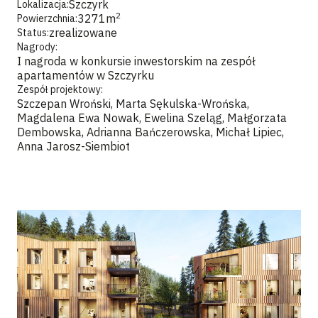
Szczyrk
Lokalizacja:
2
3271
m
Powierzchnia:
zrealizowane
Status:
Nagrody:
I nagroda w konkursie inwestorskim na zespół
apartamentów w Szczyrku
Zespół projektowy:
Szczepan Wroński, Marta Sękulska-Wrońska,
Magdalena Ewa Nowak, Ewelina Szeląg, Małgorzata
Dembowska, Adrianna Bańczerowska, Michał Lipiec,
Anna Jarosz-Siembiot