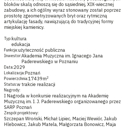
bloków skalą odnoszą się do sąsiedniej, XIX-wiecznej
zabudowy, a ich ogólny wyraz stonowany został poprzez
prostotę zgeometryzowanych brył oraz rytmiczną
artykulację fasady, nawiązującą do tradycyjnej formy
miejskiej kamienicy.
kultura
Typ:
edukacja
użyteczność publiczna
Funkcja:
Akademia Muzyczna im. Ignacego Jana
Inwestor:
Paderewskiego w Poznaniu
2029
Data:
Poznań
Lokalizacja:
2
17439
m
Powierzchnia:
w trakcie realizacji
Status:
Nagrody:
I Nagroda w konkursie realizacyjnym na Akademię
Muzyczną im. I. J. Paderewskiego organizowanego przez
SARP Poznań
Zespół projektowy:
Szczepan Wroński, Michał Lipiec, Maciej Wewiór, Jakub
Hlebowicz, Jakub Matela, Małgorzata Bonowicz, Maja