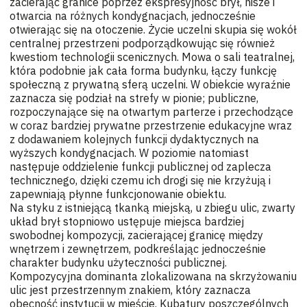
zacierając granice poprzez ekspresyjność brył, nisze i
otwarcia na różnych kondygnacjach, jednocześnie
otwierając się na otoczenie. Życie uczelni skupia się wokół
centralnej przestrzeni podporządkowując się również
kwestiom technologii scenicznych. Mowa o sali teatralnej,
która podobnie jak cała forma budynku, łączy funkcję
społeczną z prywatną sferą uczelni. W obiekcie wyraźnie
zaznacza się podział na strefy w pionie; publiczne,
rozpoczynające się na otwartym parterze i przechodzące
w coraz bardziej prywatne przestrzenie edukacyjne wraz
z dodawaniem kolejnych funkcji dydaktycznych na
wyższych kondygnacjach. W poziomie natomiast
następuje oddzielenie funkcji publicznej od zaplecza
technicznego, dzięki czemu ich drogi się nie krzyżują i
zapewniają płynne funkcjonowanie obiektu.
Na styku z istniejącą tkanką miejską, u zbiegu ulic, zwarty
układ brył stopniowo ustępuje miejsca bardziej
swobodnej kompozycji, zacierającej granicę między
wnętrzem i zewnętrzem, podkreślając jednocześnie
charakter budynku użyteczności publicznej.
Kompozycyjna dominanta zlokalizowana na skrzyżowaniu
ulic jest przestrzennym znakiem, który zaznacza
obecność instytucji w mieście. Kubatury poszczególnych