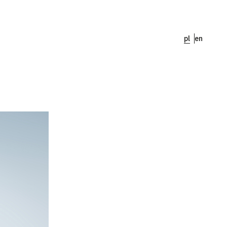
pl
en